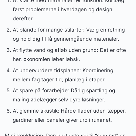
At starte med materialer før funktion: Kortlæg
først problemerne i hverdagen og design
derefter.
At blande for mange stilarter: Vælg en retning
og hold dig til få gennemgående materialer.
At flytte vand og afløb uden grund: Det er ofte
her, økonomien løber løbsk.
At undervurdere tidsplanen: Koordinering
mellem fag tager tid; planlæg i etaper.
At spare på forarbejde: Dårlig spartling og
maling ødelægger selv dyre løsninger.
At glemme akustik: Hårde flader uden tæpper,
gardiner eller paneler giver uro i rummet.
Mini-konklusion: Den hurtigste vej til “som nyt” er