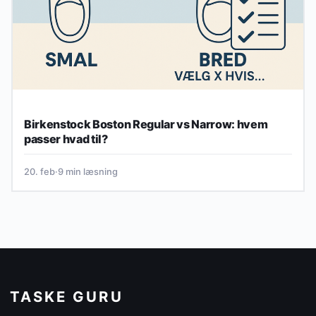
Birkenstock Boston Regular vs Narrow: hvem
passer hvad til?
20. feb
·
9 min læsning
TASKE GURU