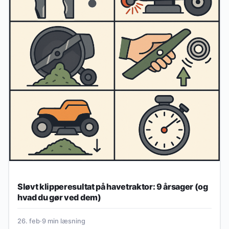
Sløvt klipperesultat på havetraktor: 9 årsager (og
hvad du gør ved dem)
26. feb
·
9 min læsning