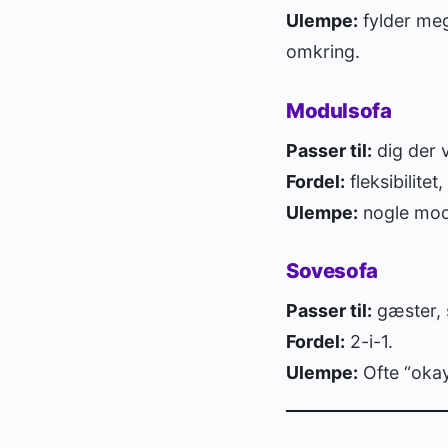
Ulempe:
fylder meg
omkring.
Modulsofa
Passer til:
dig der v
Fordel:
fleksibilitet,
Ulempe:
nogle modu
Sovesofa
Passer til:
gæster, 
Fordel:
2-i-1.
Ulempe:
Ofte “okay