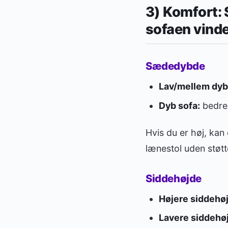
3) Komfort:
sofaen vinder
Sædedybde
Lav/mellem dyb
Dyb sofa:
bedre 
Hvis du er høj, kan
lænestol uden støtt
Siddehøjde
Højere siddehø
Lavere siddehø