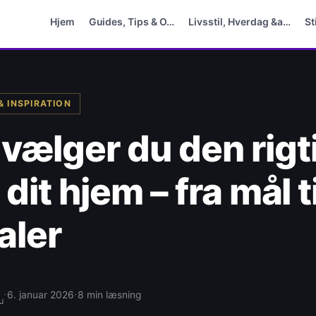
Hjem
Guides, Tips & O…
Livsstil, Hverdag &a…
St
& INSPIRATION
vælger du den rigt
l dit hjem – fra mål ti
aler
·
·
6. januar 2026
8 min læsning
u