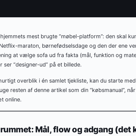
is hjemmets mest brugte “møbel-platform”: den skal k
etflix-maraton, børnefødselsdage og den der ene ven, 
ning at vælge sofa ud fra fakta (mål, funktion og mater
r ser “designer-ud” på et billede.
hurtigt overblik i én samlet tjekliste, kan du starte me
uge resten af denne artikel som din “købsmanual”, når 
æt online.
 rummet: Mål, flow og adgang (det k