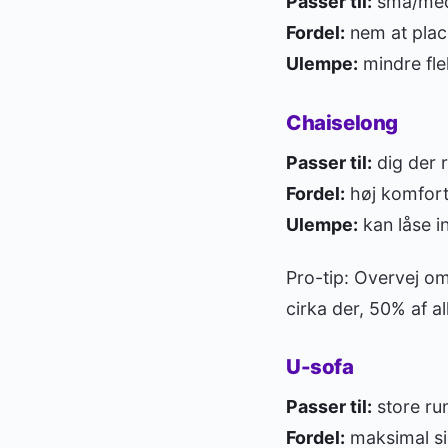
Passer til:
små/medi
Fordel:
nem at place
Ulempe:
mindre fle
Chaiselong
Passer til:
dig der r
Fordel:
høj komfort
Ulempe:
kan låse i
Pro-tip: Overvej om
cirka der, 50% af all
U-sofa
Passer til:
store ru
Fordel:
maksimal si