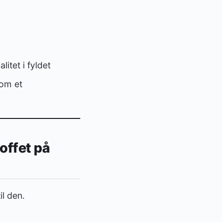
itet i fyldet
som et
toffet på
il den.