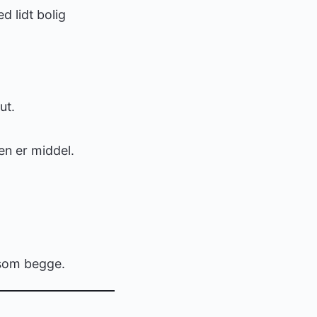
d lidt bolig
ut.
en er middel.
 som begge.