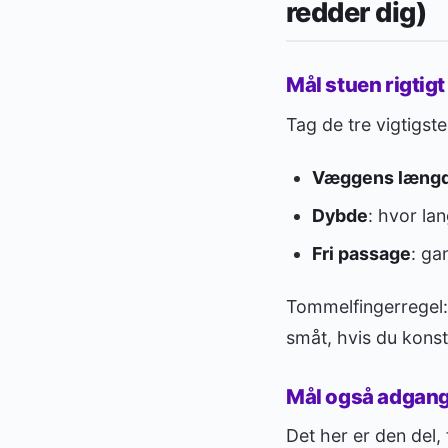
redder dig)
Mål stuen rigtigt
Tag de tre vigtigste
Væggens læng
Dybde
: hvor la
Fri passage
: ga
Tommelfingerregel: 
småt, hvis du konst
Mål også adgan
Det her er den del