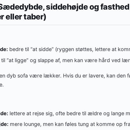
 Sædedybde, siddehøjde og fasthed 
 eller taber)
de:
bedre til “at sidde” (ryggen støttes, lettere at ko
til “at ligge” og slappe af, men kan være hård ved læ
 en dyb sofa være lækker. Hvis du er lavere, kan den 
e.
jde:
lettere at rejse sig, ofte bedre til ældre og lange
jde:
mere lounge, men kan føles tung at komme op fr