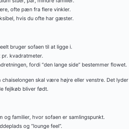
um stuer, par, mindre familier.
re, ofte pæn fra flere vinkler.
ksibel, hvis du ofte har gæster.
eelt bruger sofaen til at ligge i.
 pr. kvadratmeter.
ndretningen, fordi “den lange side” bestemmer flowet.
 chaiselongen skal være højre eller venstre. Det lyder
e fejlkøb bliver født.
m og familier, hvor sofaen er samlingspunkt.
ddeplads og “lounge feel”.