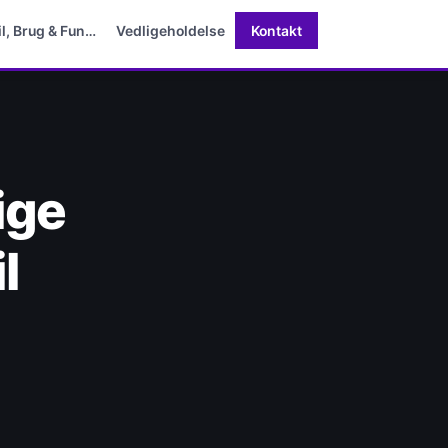
il, Brug & Fun…
Vedligeholdelse
Kontakt
ige
l