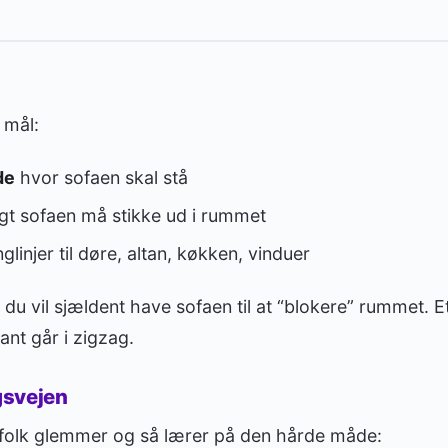
 mål:
de
hvor sofaen skal stå
ngt sofaen må stikke ud i rummet
nglinjer til døre, altan, køkken, vinduer
du vil sjældent have sofaen til at “blokere” rummet. Et
ant går i zigzag.
gsvejen
, folk glemmer og så lærer på den hårde måde: