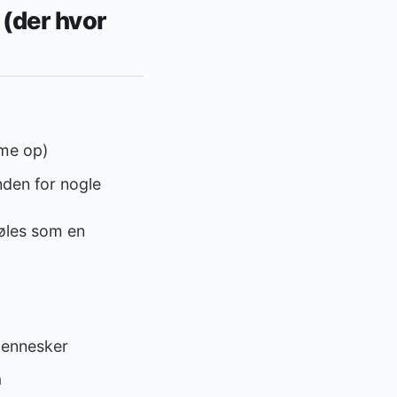
(der hvor
mme op)
nden for nogle
føles som en
 mennesker
a