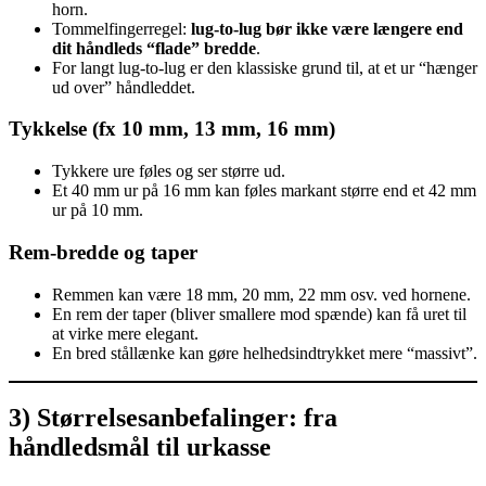
horn.
Tommelfingerregel:
lug-to-lug bør ikke være længere end
dit håndleds “flade” bredde
.
For langt lug-to-lug er den klassiske grund til, at et ur “hænger
ud over” håndleddet.
Tykkelse (fx 10 mm, 13 mm, 16 mm)
Tykkere ure føles og ser større ud.
Et 40 mm ur på 16 mm kan føles markant større end et 42 mm
ur på 10 mm.
Rem-bredde og taper
Remmen kan være 18 mm, 20 mm, 22 mm osv. ved hornene.
En rem der taper (bliver smallere mod spænde) kan få uret til
at virke mere elegant.
En bred stållænke kan gøre helhedsindtrykket mere “massivt”.
3) Størrelsesanbefalinger: fra
håndledsmål til urkasse