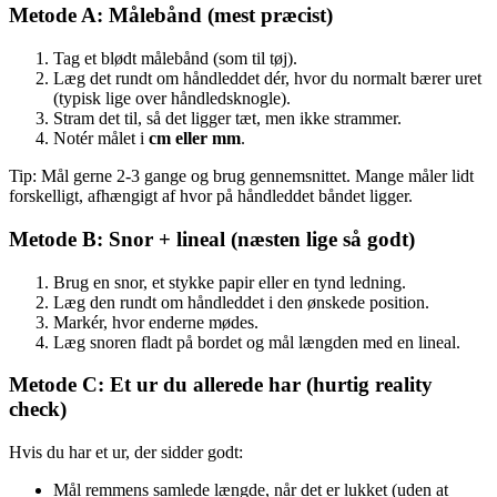
Metode A: Målebånd (mest præcist)
Tag et blødt målebånd (som til tøj).
Læg det rundt om håndleddet dér, hvor du normalt bærer uret
(typisk lige over håndledsknogle).
Stram det til, så det ligger tæt, men ikke strammer.
Notér målet i
cm eller mm
.
Tip: Mål gerne 2-3 gange og brug gennemsnittet. Mange måler lidt
forskelligt, afhængigt af hvor på håndleddet båndet ligger.
Metode B: Snor + lineal (næsten lige så godt)
Brug en snor, et stykke papir eller en tynd ledning.
Læg den rundt om håndleddet i den ønskede position.
Markér, hvor enderne mødes.
Læg snoren fladt på bordet og mål længden med en lineal.
Metode C: Et ur du allerede har (hurtig reality
check)
Hvis du har et ur, der sidder godt:
Mål remmens samlede længde, når det er lukket (uden at