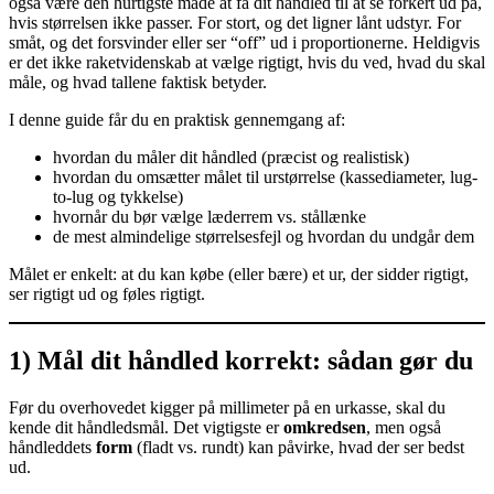
også være den hurtigste måde at få dit håndled til at se forkert ud på,
hvis størrelsen ikke passer. For stort, og det ligner lånt udstyr. For
småt, og det forsvinder eller ser “off” ud i proportionerne. Heldigvis
er det ikke raketvidenskab at vælge rigtigt, hvis du ved, hvad du skal
måle, og hvad tallene faktisk betyder.
I denne guide får du en praktisk gennemgang af:
hvordan du måler dit håndled (præcist og realistisk)
hvordan du omsætter målet til urstørrelse (kassediameter, lug-
to-lug og tykkelse)
hvornår du bør vælge læderrem vs. stållænke
de mest almindelige størrelsesfejl og hvordan du undgår dem
Målet er enkelt: at du kan købe (eller bære) et ur, der sidder rigtigt,
ser rigtigt ud og føles rigtigt.
1) Mål dit håndled korrekt: sådan gør du
Før du overhovedet kigger på millimeter på en urkasse, skal du
kende dit håndledsmål. Det vigtigste er
omkredsen
, men også
håndleddets
form
(fladt vs. rundt) kan påvirke, hvad der ser bedst
ud.