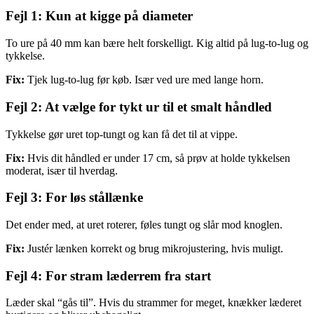
Fejl 1: Kun at kigge på diameter
To ure på 40 mm kan bære helt forskelligt. Kig altid på lug-to-lug og
tykkelse.
Fix:
Tjek lug-to-lug før køb. Især ved ure med lange horn.
Fejl 2: At vælge for tykt ur til et smalt håndled
Tykkelse gør uret top-tungt og kan få det til at vippe.
Fix:
Hvis dit håndled er under 17 cm, så prøv at holde tykkelsen
moderat, især til hverdag.
Fejl 3: For løs stållænke
Det ender med, at uret roterer, føles tungt og slår mod knoglen.
Fix:
Justér lænken korrekt og brug mikrojustering, hvis muligt.
Fejl 4: For stram læderrem fra start
Læder skal “gås til”. Hvis du strammer for meget, knækker læderet