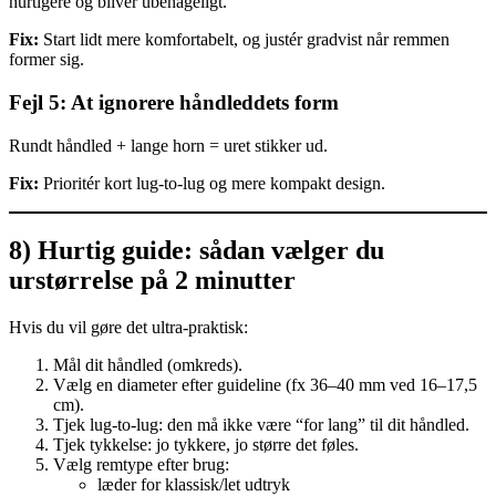
hurtigere og bliver ubehageligt.
Fix:
Start lidt mere komfortabelt, og justér gradvist når remmen
former sig.
Fejl 5: At ignorere håndleddets form
Rundt håndled + lange horn = uret stikker ud.
Fix:
Prioritér kort lug-to-lug og mere kompakt design.
8) Hurtig guide: sådan vælger du
urstørrelse på 2 minutter
Hvis du vil gøre det ultra-praktisk:
Mål dit håndled (omkreds).
Vælg en diameter efter guideline (fx 36–40 mm ved 16–17,5
cm).
Tjek lug-to-lug: den må ikke være “for lang” til dit håndled.
Tjek tykkelse: jo tykkere, jo større det føles.
Vælg remtype efter brug:
læder for klassisk/let udtryk