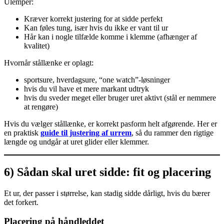
Ulemper:
Kræver korrekt justering for at sidde perfekt
Kan føles tung, især hvis du ikke er vant til ur
Hår kan i nogle tilfælde komme i klemme (afhænger af
kvalitet)
Hvornår stållænke er oplagt:
sportsure, hverdagsure, “one watch”-løsninger
hvis du vil have et mere markant udtryk
hvis du sveder meget eller bruger uret aktivt (stål er nemmere
at rengøre)
Hvis du vælger stållænke, er korrekt pasform helt afgørende. Her er
en praktisk
guide til justering af urrem
, så du rammer den rigtige
længde og undgår at uret glider eller klemmer.
6) Sådan skal uret sidde: fit og placering
Et ur, der passer i størrelse, kan stadig sidde dårligt, hvis du bærer
det forkert.
Placering på håndleddet