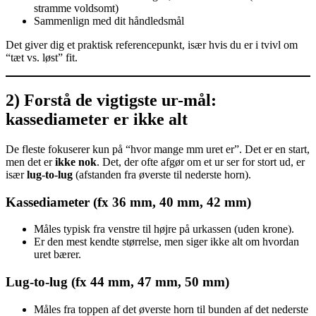
stramme voldsomt)
Sammenlign med dit håndledsmål
Det giver dig et praktisk referencepunkt, især hvis du er i tvivl om
“tæt vs. løst” fit.
2) Forstå de vigtigste ur-mål:
kassediameter er ikke alt
De fleste fokuserer kun på “hvor mange mm uret er”. Det er en start,
men det er
ikke nok
. Det, der ofte afgør om et ur ser for stort ud, er
især
lug-to-lug
(afstanden fra øverste til nederste horn).
Kassediameter (fx 36 mm, 40 mm, 42 mm)
Måles typisk fra venstre til højre på urkassen (uden krone).
Er den mest kendte størrelse, men siger ikke alt om hvordan
uret bærer.
Lug-to-lug (fx 44 mm, 47 mm, 50 mm)
Måles fra toppen af det øverste horn til bunden af det nederste