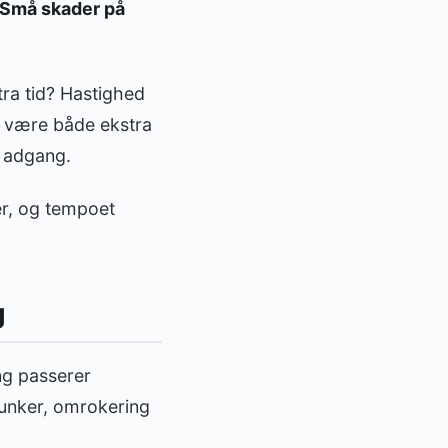
Små skader på
ra tid? Hastighed
n være både ekstra
g adgang.
er, og tempoet
g
ing passerer
bunker, omrokering