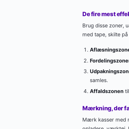
De fire mest effe
Brug disse zoner, u
med tape, skilte på 
Aflæsningszon
Fordelingszone
Udpakningszon
samles.
Affaldszonen
ti
Mærkning, der fa
Mærk kasser med rum
opladere, værktøj, 