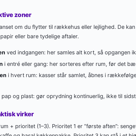
ktive zoner
anset om du flytter til rækkehus eller lejlighed. De k
papir eller bare tydelige aftaler.
en
ved indgangen: her samles alt kort, så opgangen ik
n
i entré eller gang: her sorteres efter rum, før det bæ
en
i hvert rum: kasser står samlet, åbnes i rækkefølg
l pap og plast: gør oprydning kontinuerlig, ikke til sidst
ktisk virker
 + prioritet (1–3). Prioritet 1 er “første aften”: seng
kaffe og basal køkkenpakke. Prioritet 3 kan stå i et hj