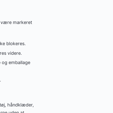
an være markeret
ke blokeres.
res videre.
e og emballage
.
etøj, håndklæder,
ørne uden at