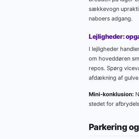
sækkevogn upraktisk
naboers adgang.
Lejligheder: opg
I lejligheder hand
om hoveddøren smæk
repos. Spørg vicevæ
afdækning af gulve
Mini-konklusion:
N
stedet for afbrydels
Parkering og