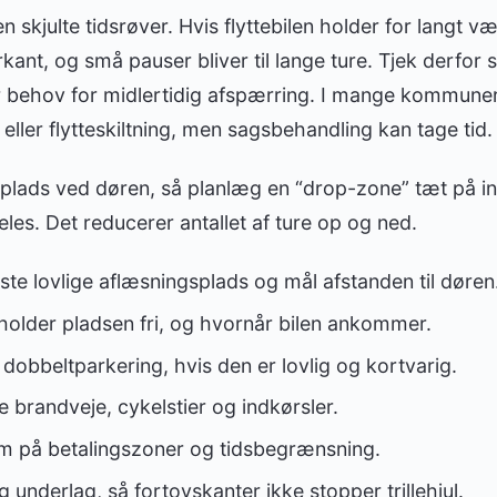
n skjulte tidsrøver. Hvis flyttebilen holder for langt væ
nt, og små pauser bliver til lange ture. Tjek derfor sk
r behov for midlertidig afspærring. I mange kommun
eller flytteskiltning, men sagsbehandling kan tage tid.
å plads ved døren, så planlæg en “drop-zone” tæt på i
les. Det reducerer antallet af ture op og ned.
e lovlige aflæsningsplads og mål afstanden til døren
holder pladsen fri, og hvornår bilen ankommer.
l dobbeltparkering, hvis den er lovlig og kortvarig.
 brandveje, cykelstier og indkørsler.
på betalingszoner og tidsbegrænsning.
 underlag, så fortovskanter ikke stopper trillehjul.