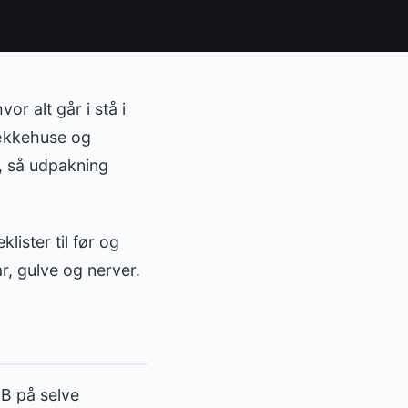
or alt går i stå i
ækkehuse og
r, så udpakning
lister til før og
ar, gulve og nerver.
l B på selve