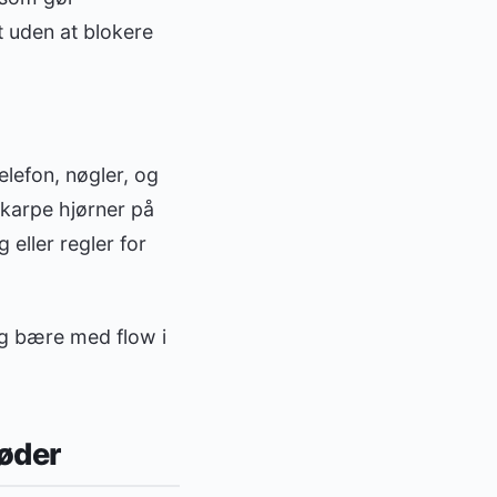
t uden at blokere
lefon, nøgler, og
karpe hjørner på
g eller regler for
og bære med flow i
bøder