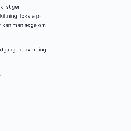
k, stiger
iltning, lokale p-
er kan man søge om
ndgangen, hvor ting
.