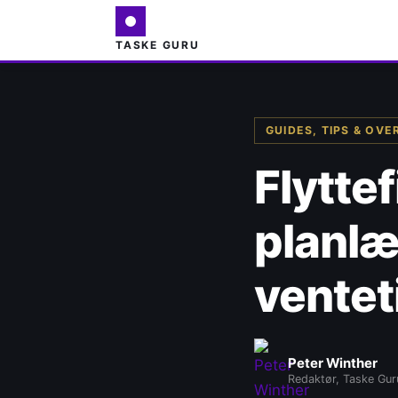
TASKE GURU
GUIDES, TIPS & OVE
Flytte
planlæ
ventet
Peter Winther
Redaktør, Taske Gur