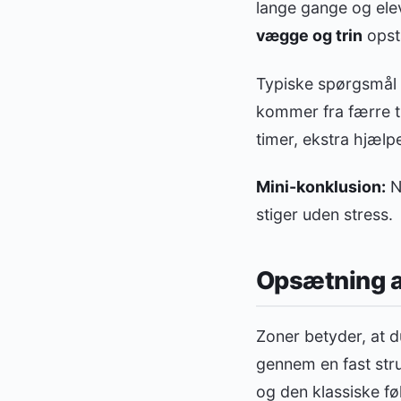
lange gange og elev
vægge og trin
opstå
Typiske spørgsmål 
kommer fra færre t
timer, ekstra hjælp
Mini-konklusion:
Nå
stiger uden stress.
Opsætning af
Zoner betyder, at du
gennem en fast stru
og den klassiske føl