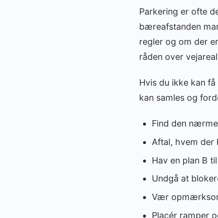
Parkering er ofte de
bæreafstanden marka
regler og om der e
råden over vejareal 
Hvis du ikke kan f
kan samles og forde
Find den nærmest
Aftal, hvem der 
Hav en plan B ti
Undgå at blokere
Vær opmærksom 
Placér ramper og