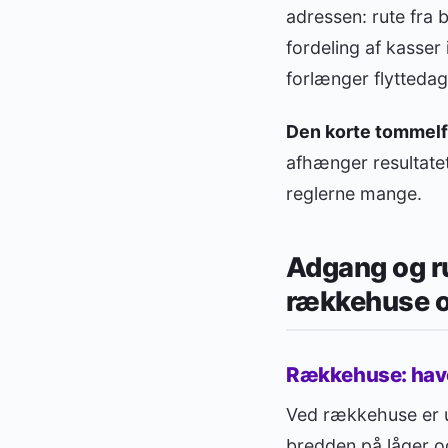
adressen: rute fra 
fordeling af kasser
forlænger flyttedag
Den korte tommelf
afhænger resultatet
reglerne mange.
Adgang og ru
rækkehuse og
Rækkehuse: havel
Ved rækkehuse er ud
bredden på låger og