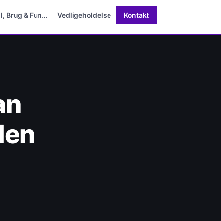
il, Brug & Fun…
Vedligeholdelse
Kontakt
an
den