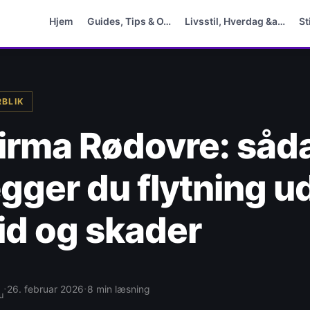
Hjem
Guides, Tips & O…
Livsstil, Hverdag &a…
St
RBLIK
firma Rødovre: såd
gger du flytning u
id og skader
·
·
26. februar 2026
8 min læsning
u