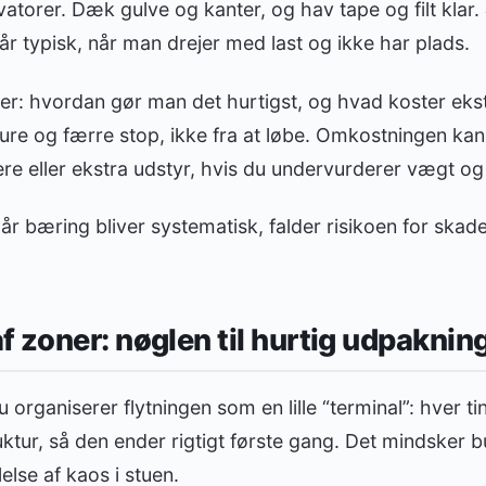
atorer. Dæk gulve og kanter, og hav tape og filt klar.
r typisk, når man drejer med last og ikke har plads.
er: hvordan gør man det hurtigst, og hvad koster ekst
ure og færre stop, ikke fra at løbe. Omkostningen ka
ere eller ekstra udstyr, hvis du undervurderer vægt o
r bæring bliver systematisk, falder risikoen for skad
 zoner: nøglen til hurtig udpaknin
 organiserer flytningen som en lille “terminal”: hver t
ktur, så den ender rigtigt første gang. Det mindsker 
else af kaos i stuen.