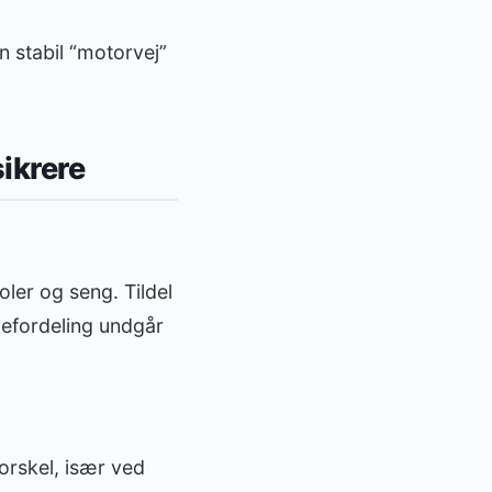
 stabil “motorvej”
sikrere
oler og seng. Tildel
llefordeling undgår
rskel, især ved