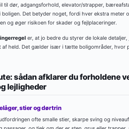
bil til dør, adgangsforhold, elevator/strapper, bæreafs
 i boligen. Det betyder noget, fordi hver ekstra meter 
en og øger risikoen for skader og fejlplaceringer.
ingerregel
er, at jo bedre du styrer de lokale detaljer,
 af held. Det gælder især i tætte boligområder, hvor
te: sådan afklarer du forholdene v
 lejligheder
åger, stier og dørtrin
fordringen ofte smalle stier, skarpe sving og niveauf
 passager, og tjek om der er sten, grus eller trapper